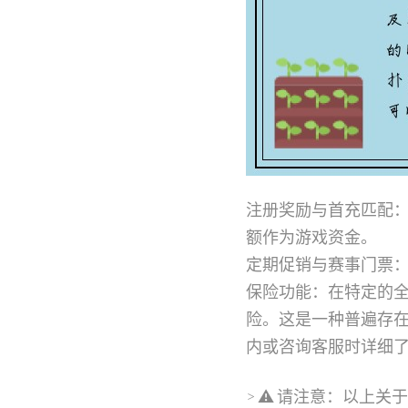
注册奖励与首充匹配
额作为游戏资金。
定期促销与赛事门票
保险功能
：在特定的全
险。这是一种普遍存
内或咨询客服时详细
>
⚠️ 请注意
：以上关于