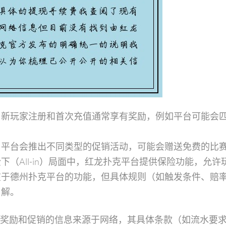
：新玩家注册和首次充值通常享有奖励，例如平台可能会
：平台会推出不同类型的促销活动，可能会赠送免费的比
下（All-in）局面中，红龙扑克平台
提供保险功能
，允许
在于德州扑克平台的功能，但具体规则（如触发条件、赔
了解。
奖励和促销的信息来源于网络，其具体条款（如流水要