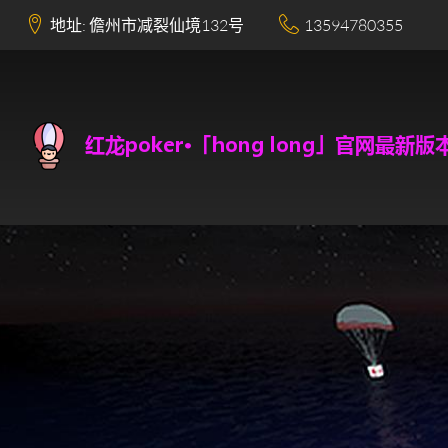
地址: 儋州市减裂仙境132号
13594780355