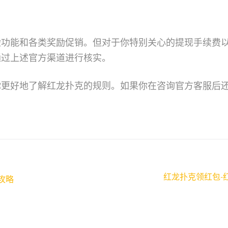
险功能和各类奖励促销。但对于你特别关心的
提现手续费
通过上述官方渠道进行核实。
你更好地了解红龙扑克的规则。如果你在咨询官方客服后
红龙扑克领红包-
攻略