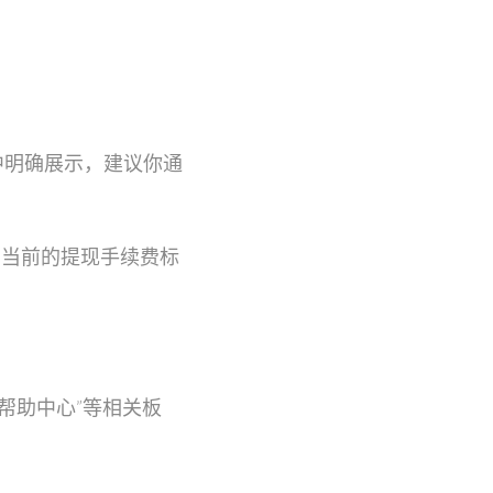
中明确展示，建议你通
问当前的提现手续费标
“帮助中心”等相关板