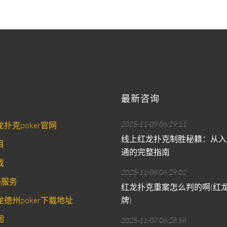
最新咨询
2025-11-09 06:29:11
扑克poker官网
线上红龙扑克制胜秘籍：从入
目
通的完整指南
戏
2025-11-08 06:29:02
p服务
红龙扑克重案怎么判的啊(红
德州poker下载地址
牌)
图
2025-11-07 06:28:58