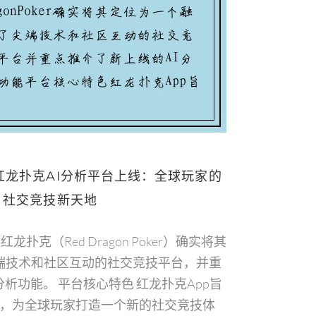
;红龙扑克AI分析平台上线：全球玩家的
社交竞技新天地
扑克（Red Dragon Poker）确实将其
端技术和社区互动的社交竞技平台，并重
分析功能。 平台核心特色 红龙扑克App旨
，为全球玩家打造一个新的社交竞技体