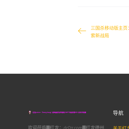
三国杀移动版主页
索新战局
导航
欢迎莅临▓红龙：dr09.com▓红龙德州
关于红龙