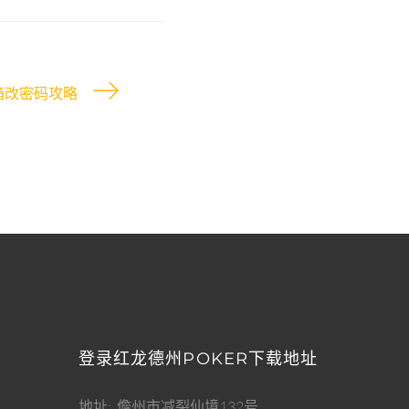
箱改密码攻略
登录红龙德州POKER下载地址
地址
儋州市减裂仙境132号