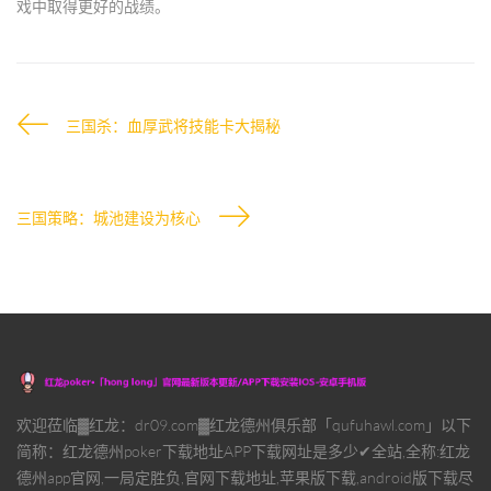
戏中取得更好的战绩。
三国杀：血厚武将技能卡大揭秘
三国策略：城池建设为核心
欢迎莅临▓红龙：dr09.com▓红龙德州俱乐部「qufuhawl.com」以下
简称：红龙德州poker下载地址APP下载网址是多少✔全站,全称:红龙
德州app官网,一局定胜负,官网下载地址,苹果版下载,android版下载尽